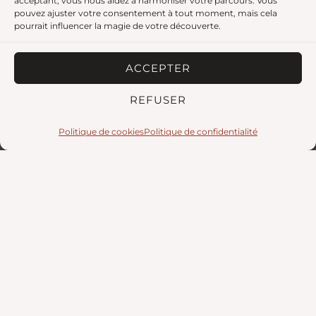
acceptant, vous nous aidez à harmoniser votre parcours. Vous
Découvrez ou redécouvrez le Festival « Les Rodins
pouvez ajuster votre consentement à tout moment, mais cela
des Bois » !
pourrait influencer la magie de votre découverte.
ACCEPTER
REFUSER
Politique de cookies
Politique de confidentialité