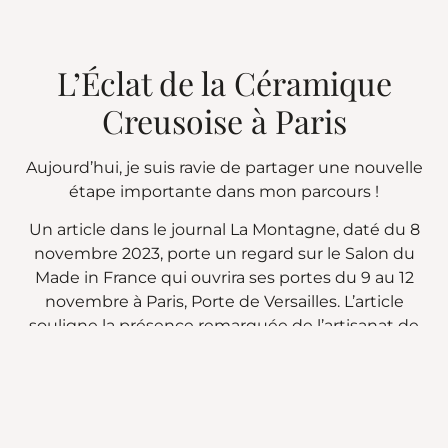
L’Éclat de la Céramique
Creusoise à Paris
Aujourd’hui, je suis ravie de partager une nouvelle
étape importante dans mon parcours !
Un article dans le journal La Montagne, daté du 8
novembre 2023, porte un regard sur le Salon du
Made in France qui ouvrira ses portes du 9 au 12
novembre à Paris, Porte de Versailles. L’article
souligne la présence remarquée de l’artisanat de
notre région. Parmi les deux entreprises creusoises
sélectionnées pour représenter notre savoir-faire
local,
je suis fière de vous annoncer que mon
atelier, l’Atelier Terre Dunoise, sera de la partie
.